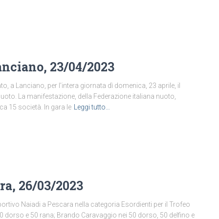
ciano, 23/04/2023
to, a Lanciano, per l’intera giornata dì domenica, 23 aprile, il
nuoto. La manifestazione, della Federazione italiana nuoto,
rca 15 società. In gara le
Leggi tutto…
ra, 26/03/2023
sportivo Naiadi a Pescara nella categoria Esordienti per il Trofeo
 dorso e 50 rana; Brando Caravaggio nei 50 dorso, 50 delfino e