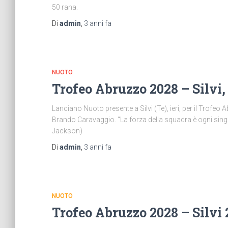
50 rana.
Di
admin
,
3 anni
fa
NUOTO
Trofeo Abruzzo 2028 – Silvi,
Lanciano Nuoto presente a Silvi (Te), ieri, per il Trofe
Brando Caravaggio. “La forza della squadra è ogni sin
Jackson)
Di
admin
,
3 anni
fa
NUOTO
Trofeo Abruzzo 2028 – Silvi