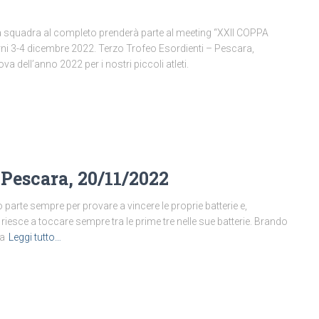
a squadra al completo prenderà parte al meeting “XXII COPPA
i 3-4 dicembre 2022. Terzo Trofeo Esordienti – Pescara,
a dell’anno 2022 per i nostri piccoli atleti.
 Pescara, 20/11/2022
parte sempre per provare a vincere le proprie batterie e,
iesce a toccare sempre tra le prime tre nelle sue batterie. Brando
ra
Leggi tutto…