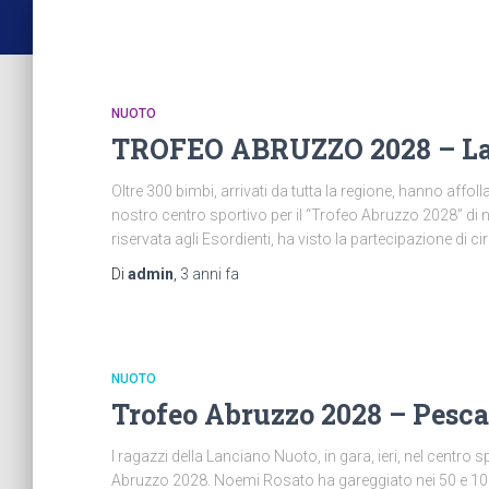
NUOTO
TROFEO ABRUZZO 2028 – Lan
Oltre 300 bimbi, arrivati da tutta la regione, hanno affolla
nostro centro sportivo per il “Trofeo Abruzzo 2028” di 
riservata agli Esordienti, ha visto la partecipazione di ci
Di
admin
,
3 anni
fa
NUOTO
Trofeo Abruzzo 2028 – Pesca
I ragazzi della Lanciano Nuoto, in gara, ieri, nel centro 
Abruzzo 2028. Noemi Rosato ha gareggiato nei 50 e 100