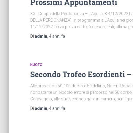
Prossimi Appuntamenti
XXII Coppa della Perdonanza – L’Aquila, 3-4/12/2022 L
DELLA PERDONANZA”, in programma a L’Aquila nei giorn
11/12/2022 Terza prova del trofeo esordienti, ultima prov
Di
admin
,
4 anni
fa
NUOTO
Secondo Trofeo Esordienti –
Alle prove con 50-100 dorso e 50 delfino, Noemi Rosato 
nonostante un piccolo errore di percorso nei 50 dorso, r
Caravaggio, alla sua seconda gara in carriera, ben figu
Di
admin
,
4 anni
fa