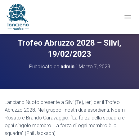
N
A
V
I
Trofeo Abruzzo 2028 – Silvi,
G
A
19/02/2023
Z
I
Pubblicato da
admin
il
Marzo 7, 2023
O
N
E
T
O
G
Lanciano Nuoto presente a Silvi (Te), ieri, per il Trofeo
G
Abruzzo 2028. Nel gruppo i nostri due esordienti, Noemi
L
E
Rosato e Brando Caravaggio. “La forza della squadra è
ogni singolo membro. La forza di ogni membro è la
squadra” (Phil Jackson)